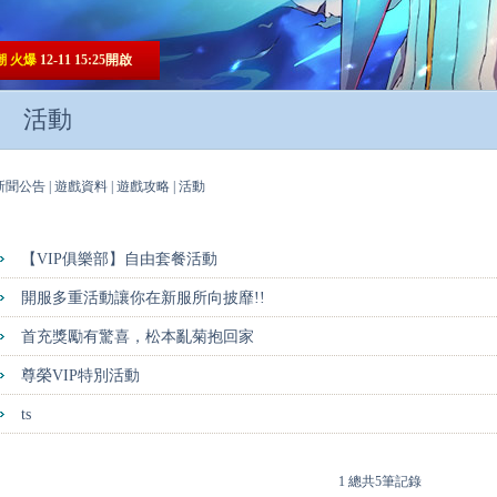
潮 火爆
12-11 15:25開啟
活動
新聞公告
|
遊戲資料
|
遊戲攻略
|
活動
【VIP俱樂部】自由套餐活動
開服多重活動讓你在新服所向披靡!!
首充獎勵有驚喜，松本亂菊抱回家
尊榮VIP特別活動
ts
1
總共5筆記錄